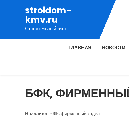
Перейти
stroidom-
к
kmv.ru
содержимому
Строительный блог
ГЛАВНАЯ
НОВОСТИ
БФК, ФИРМЕННЫ
Название:
БФК, фирменный отдел