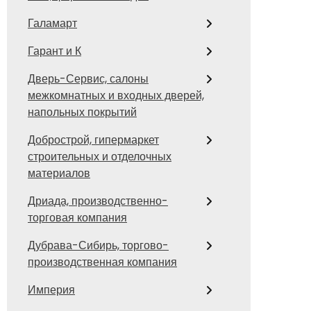
Галамарт
Гарант и К
Дверь-Сервис, салоны
межкомнатных и входных дверей,
напольных покрытий
Добрострой, гипермаркет
строительных и отделочных
материалов
Дриада, производственно-
торговая компания
Дубрава-Сибирь, торгово-
производственная компания
Империя