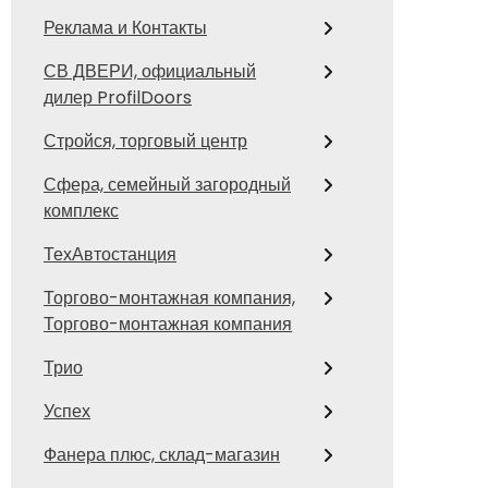
Реклама и Контакты
СВ ДВЕРИ, официальный
дилер ProfilDoors
Стройся, торговый центр
Сфера, семейный загородный
комплекс
ТехАвтостанция
Торгово-монтажная компания,
Торгово-монтажная компания
Трио
Успех
Фанера плюс, склад-магазин