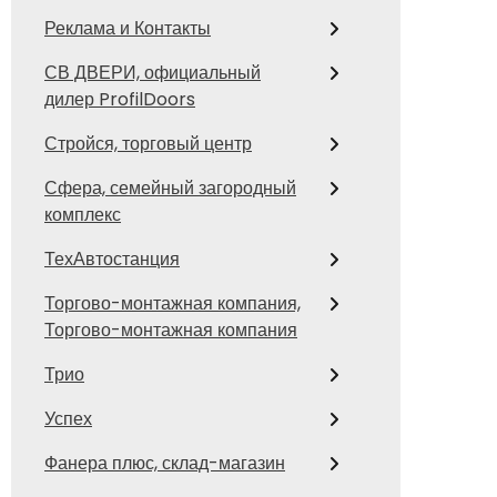
Реклама и Контакты
СВ ДВЕРИ, официальный
дилер ProfilDoors
Стройся, торговый центр
Сфера, семейный загородный
комплекс
ТехАвтостанция
Торгово-монтажная компания,
Торгово-монтажная компания
Трио
Успех
Фанера плюс, склад-магазин