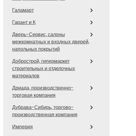
Галамарт
Гарант и К
Дверь-Сервис, салоны
межкомнатных и входных дверей,
напольных покрытий
Добрострой, гипермаркет
строительных и отделочных
материалов
Дриада, производственно-
торговая компания
Дубрава-Сибирь, торгово-
производственная компания
Империя