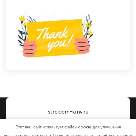
stroidom-kmv.ru
Тема от Grace Themes
Этот веб-сайт использует файлы cookie для улучшения
пользовательского опыта. Продолжая пользоваться сайтом, вы даете