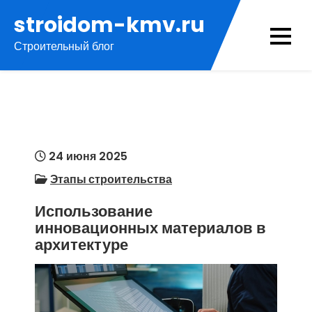
Перейти
stroidom-kmv.ru
к
Строительный блог
содержимому
24 июня 2025
Этапы строительства
Использование
инновационных материалов в
архитектуре