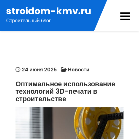
Перейти
stroidom-kmv.ru
к
Строительный блог
содержимому
24 июня 2025
Новости
Оптимальное использование
технологий 3D-печати в
строительстве