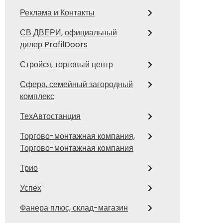
Реклама и Контакты
СВ ДВЕРИ, официальный
дилер ProfilDoors
Стройся, торговый центр
Сфера, семейный загородный
комплекс
ТехАвтостанция
Торгово-монтажная компания,
Торгово-монтажная компания
Трио
Успех
Фанера плюс, склад-магазин