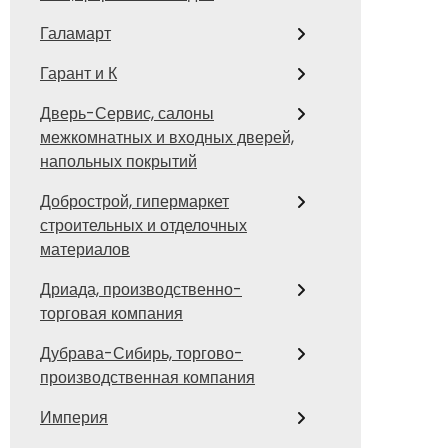
Галамарт
Гарант и К
Дверь-Сервис, салоны
межкомнатных и входных дверей,
напольных покрытий
Добрострой, гипермаркет
строительных и отделочных
материалов
Дриада, производственно-
торговая компания
Дубрава-Сибирь, торгово-
производственная компания
Империя