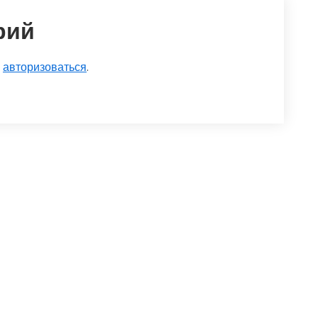
рий
о
авторизоваться
.