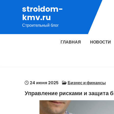
Перейти
stroidom-
к
kmv.ru
содержимому
Строительный блог
ГЛАВНАЯ
НОВОСТИ
24 июня 2025
Бизнес и финансы
Управление рисками и защита б