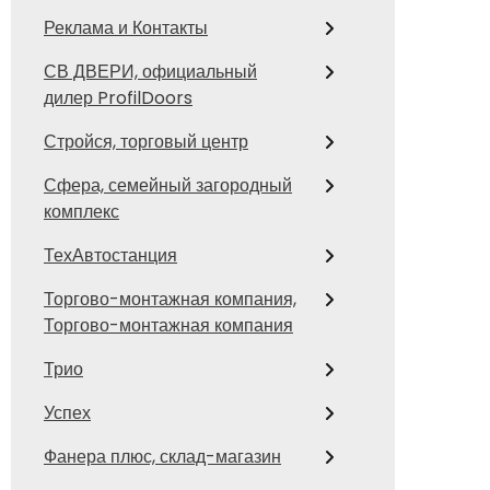
Реклама и Контакты
СВ ДВЕРИ, официальный
дилер ProfilDoors
Стройся, торговый центр
Сфера, семейный загородный
комплекс
ТехАвтостанция
Торгово-монтажная компания,
Торгово-монтажная компания
Трио
Успех
Фанера плюс, склад-магазин