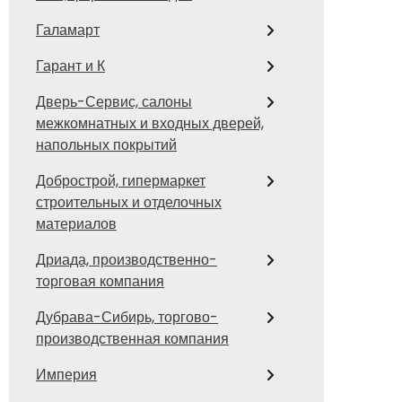
Галамарт
Гарант и К
Дверь-Сервис, салоны
межкомнатных и входных дверей,
напольных покрытий
Добрострой, гипермаркет
строительных и отделочных
материалов
Дриада, производственно-
торговая компания
Дубрава-Сибирь, торгово-
производственная компания
Империя